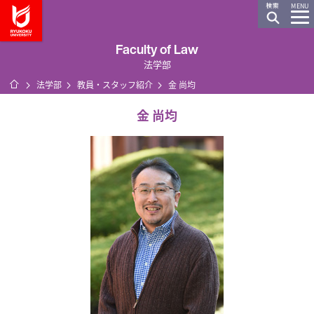
龍谷大学 You, Unlimited
MENU
Faculty of Law
法学部
ホーム
法学部
教員・スタッフ紹介
金 尚均
金 尚均