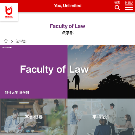
MENU
龍谷大学 You, Unlimited
Faculty of Law
法学部
ホーム
法学部
学部概要
学科紹介