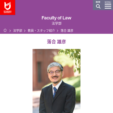
龍谷大学 You, Unlimited
MENU
Faculty of Law
法学部
ホーム
法学部
教員・スタッフ紹介
落合 雄彦
落合 雄彦